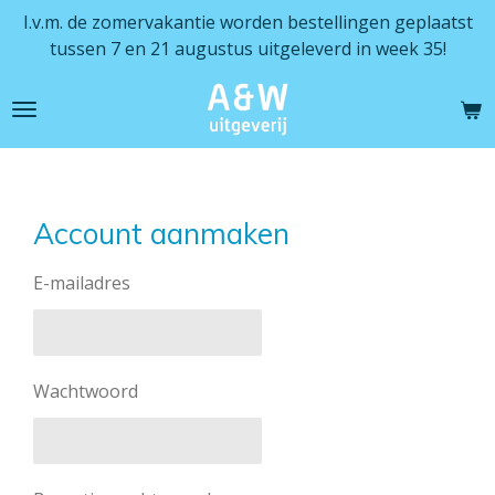
I.v.m. de zomervakantie worden bestellingen geplaatst
Ga
tussen 7 en 21 augustus uitgeleverd in week 35!
direct
naar
de
hoofdinhoud
Account aanmaken
E-mailadres
Wachtwoord